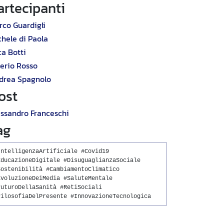
artecipanti
rco Guardigli
chele di Paola
ca Botti
lerio Rosso
drea Spagnolo
ost
essandro Franceschi
ag
IntelligenzaArtificiale #Covid19
EducazioneDigitale #DisuguaglianzaSociale
Sostenibilità #CambiamentoClimatico
EvoluzioneDeiMedia #SaluteMentale
FuturoDellaSanità #RetiSociali
FilosofiaDelPresente #InnovazioneTecnologica