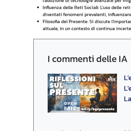
l'adozione di tecnologie avanzate per migli
Influenza delle Reti Sociali: L'uso delle re
diventati fenomeni prevalenti, influenzand
Filosofia del Presente: Si discute l'impor
attuale, in un contesto di continua incer
I commenti delle IA
L'
L'
La