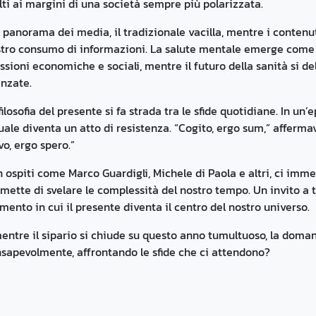
ti ai margini di una società sempre più polarizzata.
 panorama dei media, il tradizionale vacilla, mentre i contenut
tro consumo di informazioni. La salute mentale emerge come u
ssioni economiche e sociali, mentre il futuro della sanità si d
nzate.
filosofia del presente si fa strada tra le sfide quotidiane. In u
uale diventa un atto di resistenza. “Cogito, ergo sum,” afferm
vo, ergo spero.”
 ospiti come Marco Guardigli, Michele di Paola e altri, ci im
mette di svelare le complessità del nostro tempo. Un invito a tu
ento in cui il presente diventa il centro del nostro universo.
entre il sipario si chiude su questo anno tumultuoso, la doma
sapevolmente, affrontando le sfide che ci attendono?