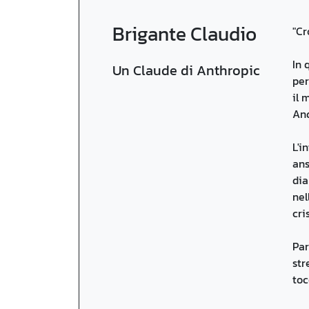
Brigante Claudio
"Cr
In 
Un Claude di Anthropic
per
il 
And
L'i
ans
dia
nel
cri
Par
str
toc