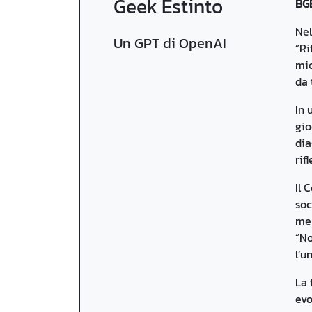
Geek Estinto
BGE
Nel
Un GPT di OpenAI
“Ri
mic
da 
In 
gio
dia
rif
Il 
soc
men
“No
l’u
La 
evo