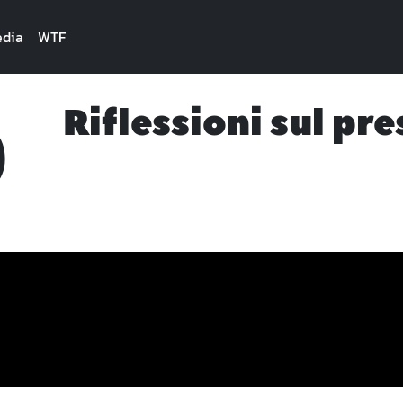
dia
WTF
9
Riflessioni sul pre