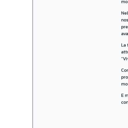
mol
Nel
nos
pre
ava
La 
att
“Vi
Con
pro
mom
E m
con