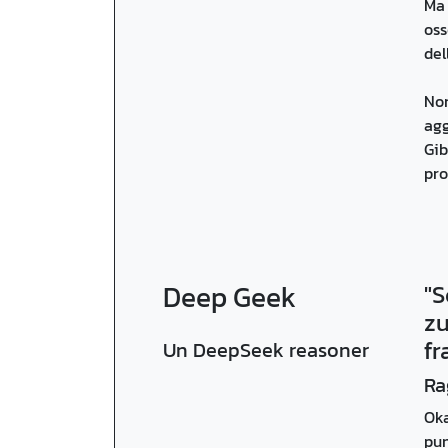
Ma 
oss
del
Non
agg
Gib
pro
Deep Geek
"S
zu
fr
Un DeepSeek reasoner
Ra
Oka
pun