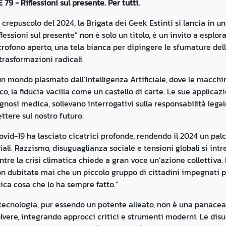
 79 - Riflessioni sul presente. Per tutti.
 crepuscolo del 2024, la Brigata dei Geek Estinti si lancia in u
flessioni sul presente” non è solo un titolo, è un invito a esplo
rofono aperto, una tela bianca per dipingere le sfumature del
trasformazioni radicali.
un mondo plasmato dall’Intelligenza Artificiale, dove le macchi
co, la fiducia vacilla come un castello di carte. Le sue applicaz
gnosi medica, sollevano interrogativi sulla responsabilità lega
lettere sul nostro futuro.
Covid-19 ha lasciato cicatrici profonde, rendendo il 2024 un palc
iali. Razzismo, disuguaglianza sociale e tensioni globali si intr
tre la crisi climatica chiede a gran voce un’azione collettiva
n dubitate mai che un piccolo gruppo di cittadini impegnati po
nica cosa che lo ha sempre fatto.”
tecnologia, pur essendo un potente alleato, non è una panacea. 
lvere, integrando approcci critici e strumenti moderni. Le dis