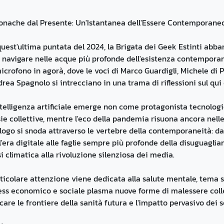
onache dal Presente: Un'Istantanea dell'Essere Contemporane
quest'ultima puntata del 2024, la Brigata dei Geek Estinti abb
 navigare nelle acque più profonde dell'esistenza contempora
microfono in agorà, dove le voci di Marco Guardigli, Michele di P
rea Spagnolo si intrecciano in una trama di riflessioni sul qui 
ntelligenza artificiale emerge non come protagonista tecnolog
ie collettive, mentre l'eco della pandemia risuona ancora nelle
logo si snoda attraverso le vertebre della contemporaneità: d
l'era digitale alle faglie sempre più profonde della disuguaglian
si climatica alla rivoluzione silenziosa dei media.
ticolare attenzione viene dedicata alla salute mentale, tema 
ess economico e sociale plasma nuove forme di malessere collet
care le frontiere della sanità futura e l'impatto pervasivo dei