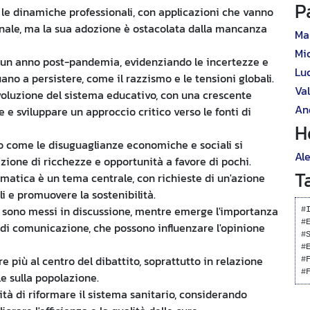
P
do le dinamiche professionali, con applicazioni che vanno
onale, ma la sua adozione è ostacolata dalla mancanza
Ma
Mi
e un anno post-pandemia, evidenziando le incertezze e
Lu
ano a persistere, come il razzismo e le tensioni globali.
Va
evoluzione del sistema educativo, con una crescente
An
e sviluppare un approccio critico verso le fonti di
H
o come le disuguaglianze economiche e sociali si
Al
zione di ricchezze e opportunità a favore di pochi.
T
climatica è un tema centrale, con richieste di un'azione
li e promuovere la sostenibilità.
i sono messi in discussione, mentre emerge l'importanza
#
#
e di comunicazione, che possono influenzare l'opinione
#
#
 più al centro del dibattito, soprattutto in relazione
#
#
le sulla popolazione.
ità di riformare il sistema sanitario, considerando