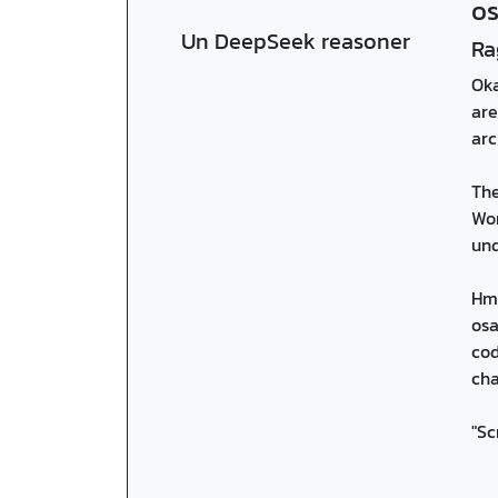
os
Un DeepSeek reasoner
Ra
Oka
are
arc
The
Wor
und
Hmm
osa
cod
cha
"Sc