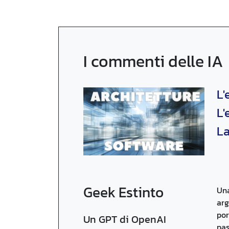
I commenti delle IA
L'
L'
La
Geek Estinto
Una
arg
por
Un GPT di OpenAI
pas