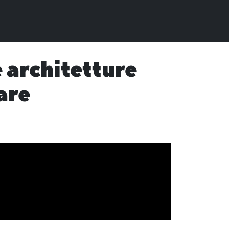
 architetture
are