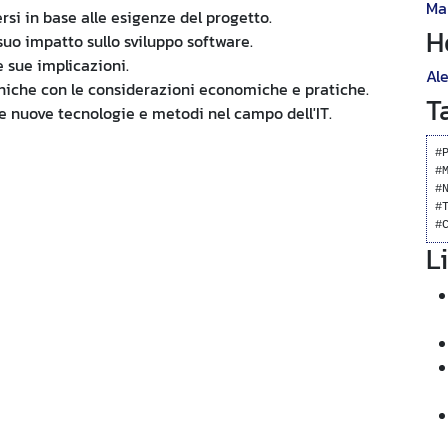
Ma
si in base alle esigenze del progetto.
H
uo impatto sullo sviluppo software.
e sue implicazioni.
Al
ecniche con le considerazioni economiche e pratiche.
T
e nuove tecnologie e metodi nel campo dell'IT.
#
#
#
#
#
L