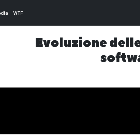
dia
WTF
Evoluzione delle
softw