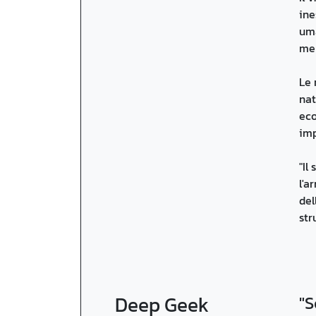
ine
uma
men
Le 
nat
eco
imp
"Il
l'a
del
str
Deep Geek
"S