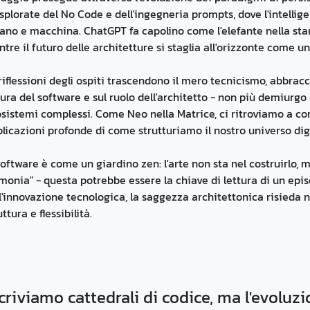
splorate del No Code e dell'ingegneria prompts, dove l'intelligen
no e macchina. ChatGPT fa capolino come l'elefante nella stan
tre il futuro delle architetture si staglia all'orizzonte come u
riflessioni degli ospiti trascendono il mero tecnicismo, abbracc
ura del software e sul ruolo dell'architetto - non più demiurgo
sistemi complessi. Come Neo nella Matrice, ci ritroviamo a con
licazioni profonde di come strutturiamo il nostro universo digi
 software è come un giardino zen: l'arte non sta nel costruirlo,
rmonia" - questa potrebbe essere la chiave di lettura di un epis
l'innovazione tecnologica, la saggezza architettonica risieda n
uttura e flessibilità.
criviamo cattedrali di codice, ma l'evoluz