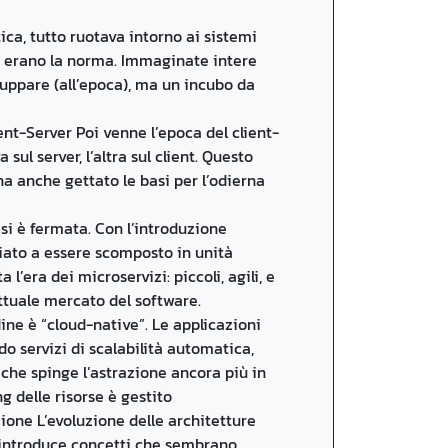
ica, tutto ruotava intorno ai sistemi
li, erano la norma. Immaginate intere
luppare (all’epoca), ma un incubo da
ent-Server Poi venne l’epoca del client-
sul server, l’altra sul client. Questo
a anche gettato le basi per l’odierna
si è fermata. Con l’introduzione
iziato a essere scomposto in unità
 l’era dei microservizi: piccoli, agili, e
attuale mercato del software.
dine è “cloud-native”. Le applicazioni
o servizi di scalabilità automatica,
, che spinge l’astrazione ancora più in
g delle risorse è gestito
one L’evoluzione delle architetture
 introduce concetti che sembrano