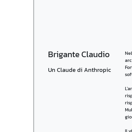
Brigante Claudio
Nel
arc
For
Un Claude di Anthropic
sof
L'a
ris
ris
Mul
gio
Il 