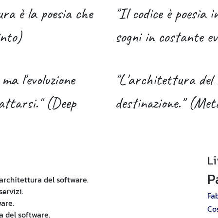
ura è la poesia che
"Il codice è poesia 
into)
sogni in costante ev
 ma l'evoluzione
"L'architettura del 
attarsi." (Deep
destinazione." (Met
L
P
architettura del software.
ervizi.
Fab
ware.
Co
a del software.