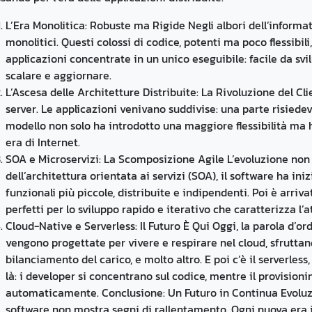
L’Era Monolitica: Robuste ma Rigide Negli albori dell’informat
monolitici. Questi colossi di codice, potenti ma poco flessibi
applicazioni concentrate in un unico eseguibile: facile da svi
scalare e aggiornare.
L’Ascesa delle Architetture Distribuite: La Rivoluzione del Cli
server. Le applicazioni venivano suddivise: una parte risiedeva 
modello non solo ha introdotto una maggiore flessibilità ma h
era di Internet.
SOA e Microservizi: La Scomposizione Agile L’evoluzione non 
dell’architettura orientata ai servizi (SOA), il software ha in
funzionali più piccole, distribuite e indipendenti. Poi è arrivata
perfetti per lo sviluppo rapido e iterativo che caratterizza l’
Cloud-Native e Serverless: Il Futuro È Qui Oggi, la parola d’or
vengono progettate per vivere e respirare nel cloud, sfruttand
bilanciamento del carico, e molto altro. E poi c’è il serverless
là: i developer si concentrano sul codice, mentre il provisionin
automaticamente. Conclusione: Un Futuro in Continua Evoluzi
software non mostra segni di rallentamento. Ogni nuova era