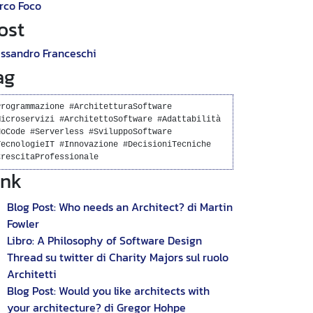
rco Foco
ost
essandro Franceschi
ag
Programmazione #ArchitetturaSoftware
Microservizi #ArchitettoSoftware #Adattabilità
NoCode #Serverless #SviluppoSoftware
TecnologieIT #Innovazione #DecisioniTecniche
CrescitaProfessionale
ink
Blog Post: Who needs an Architect? di Martin
Fowler
Libro: A Philosophy of Software Design
Thread su twitter di Charity Majors sul ruolo
Architetti
Blog Post: Would you like architects with
your architecture? di Gregor Hohpe