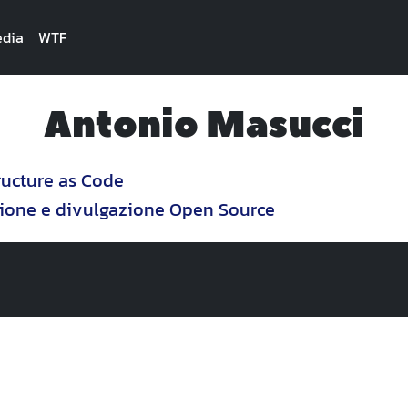
dia
WTF
Antonio Masucci
tructure as Code
zione e divulgazione Open Source